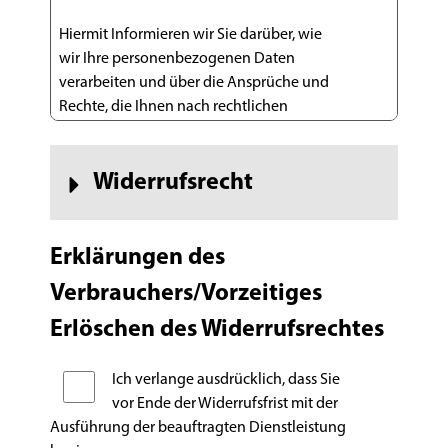
Hiermit Informieren wir Sie darüber, wie
wir Ihre personenbezogenen Daten
verarbeiten und über die Ansprüche und
Rechte, die Ihnen nach rechtlichen
Datenschutzregelungen zustehen.
Verantwortlicher für die
Widerrufsrecht
Datenverarbeitung
M.Maile Immobilien GmbH
Widerrufsrecht
Erklärungen des
Tübinger Str. 19B
Verbrauchers/Vorzeitiges
70178 Stuttgart
Sie haben das Recht, binnen vierzehn Tagen
0711 / 870 34 85
ohne Angabe von Gründen diesen Vertrag zu
Erlöschen des Widerrufsrechtes
info[at]immobilien-stuttgart.com
widerrufen. Die Widerrufsfrist beträgt
vierzehn Tage ab dem Tag des
Ich verlange ausdrücklich, dass Sie
Zwecke und rechtliche Grundlagen der
Vertragsabschlusses. Um Ihr Widerrufsrecht
vor Ende der Widerrufsfrist mit der
Datenverarbeitung und Dauer der
auszuüben, müssen Sie uns, der Firma
Ausführung der beauftragten Dienstleistung
M.Maile Immobilien GmbH, Königstraße 80,
Speicherung