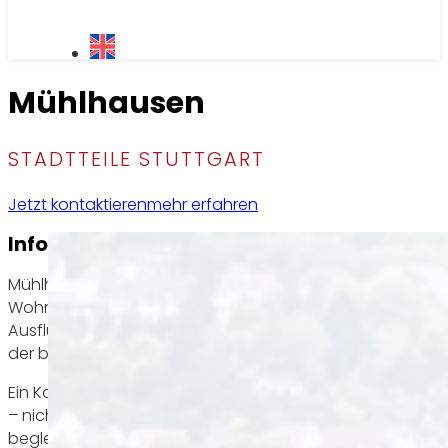
Mühlhausen
STADTTEILE STUTTGART
Jetzt kontaktieren
mehr erfahren
Information
Mühlhausen liegt im Norden Stuttgarts entlang des Neck
Wohngebieten, Natur und historischer Architektur. Charak
Ausflugsziel, die schönen Weinberghänge mit ihren Terra
der bekanntesten Weinlagen der Region. Familien und R
Ein Kauf oder Verkauf in Mühlhausen ist attraktiv, da Imm
– nicht zuletzt wegen der grünen Lage und der guten Erre
begleitet Sie professionell und persönlich beim Verkauf 