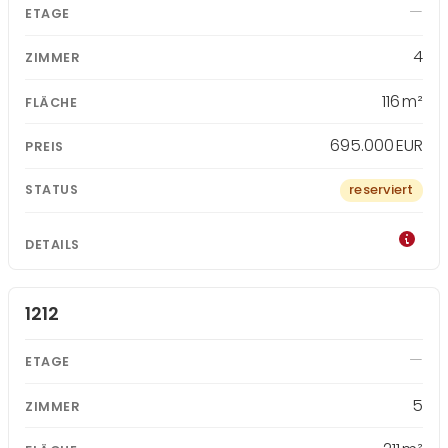
4
116 m²
695.000 EUR
reserviert
1212
5