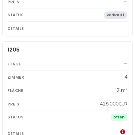
verkauft
1205
4
121 m²
425.000 EUR
offen