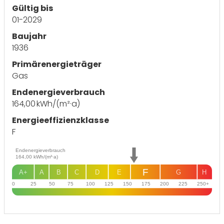
Gültig bis
01-2029
Baujahr
1936
Primärenergieträger
Gas
Endenergie­verbrauch
164,00 kWh/(m²·a)
Energie­effizienz­klasse
F
Endenergieverbrauch
164,00
kWh/(m²·a)
F
A+
A
B
C
D
E
G
H
0
25
50
75
100
125
150
175
200
225
250+