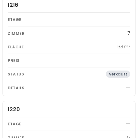
1216
7
133 m²
verkauft
1220
5