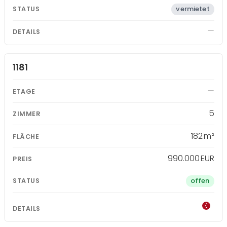
vermietet
1181
5
182 m²
990.000 EUR
offen