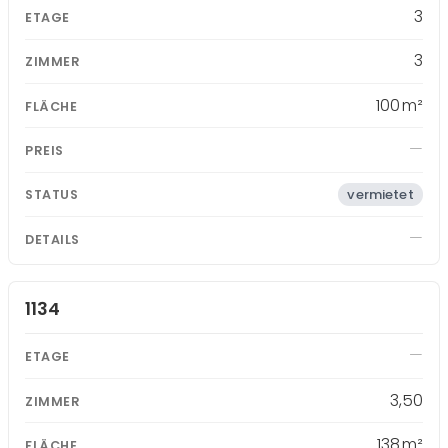
3
3
100 m²
vermietet
1134
3,50
138 m²