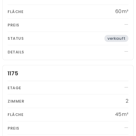
60 m²
verkauft
1175
2
45 m²