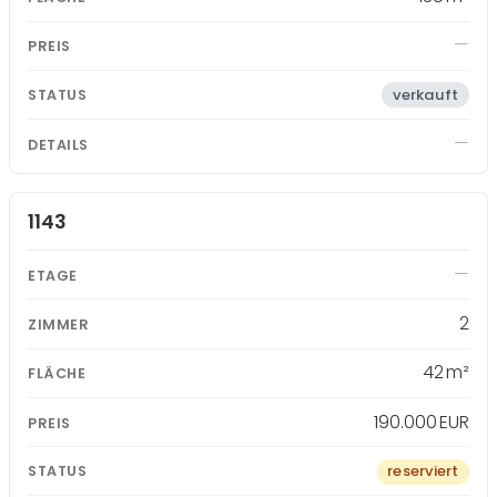
verkauft
1143
2
42 m²
190.000 EUR
reserviert