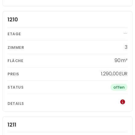
1210
3
90 m²
1.290,00 EUR
offen
1211