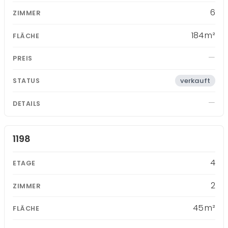
6
184 m²
verkauft
1198
4
2
45 m²