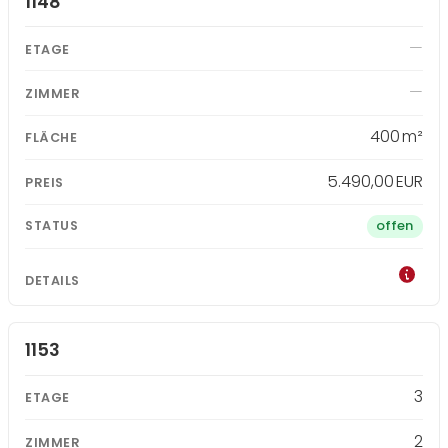
1148
400 m²
5.490,00 EUR
offen
1153
3
2