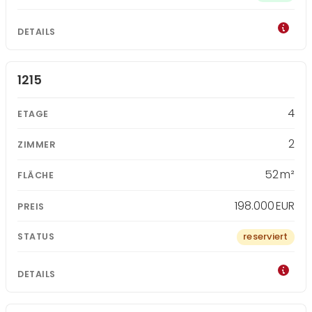
1215
4
2
52 m²
198.000 EUR
reserviert