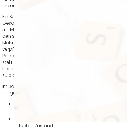
die energetische Gebäudesanierung zu motivieren.
Ein Sanierungsfahrplan kann entweder als umfassende
Gesamtmaßnahme oder als schrittweises Vorgehen
mit Maßnahmenpaketen konzipiert sein, abhängig von
den spezifischen Eigenschaften des Objekts. Die
Maßnahmen des Sanierungsfahrplans sind nicht
verpflichtend, sondern bieten eine sinnvolle
Reihenfolge der Sanierungsschritten an. Der Fahrplan
stellt Informationen und Entscheidungsgrundlagen
bereit, um die energetische Verbesserung eines Hauses
zu planen und umzusetzen.
Im Sanierungsfahrplan werden verschiedene Aspekte
dargestellt wie:
Einführung in die Energieeffizienz und den
Klimaschutz
Energetische Bewertung des Gebäudes im
aktuellen Zustand