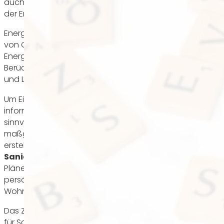
auch auf die Energiekrise, die zu einem rapiden Anstieg
der Energiepreise geführt hat.
Energetische Sanierung bezeichnet die Modernisierung
von Gebäuden, wobei das Hauptziel darin besteht, den
Energieverbrauch einer Immobilie unter
Berücksichtigung der Bereiche Heizung, Warmwasser
und Lüftung zu minimieren.
Um Eigentümer oder potenzielle Käufer darüber zu
informieren, welche Maßnahmen für ihre Immobilie
sinnvoll sind, um langfristig Energie zu sparen, werden
maßgeschneiderte energetische Sanierungsfahrpläne
erstellt, sogenannte
individuelle
Sanierungsfahrpläne (iSFP)
. Diese individuellen
Pläne ziehen alle baulichen, kulturellen und
persönlichen Gegebenheiten des jeweiligen
Wohngebäudes in Betracht.
Das Ziel dieses Beratungsinstruments ist es, Eigentümer
für Sanierungsmaßnahmen zu sensibilisieren und sie für