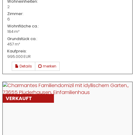
Wohneinheiten:
2
Zimmer:
6
Wohnfläche ca.:
184 m²
Grund­stück ca.:
457 m²
Kaufpreis:
995.000 EUR
Details
merken
VERKAUFT