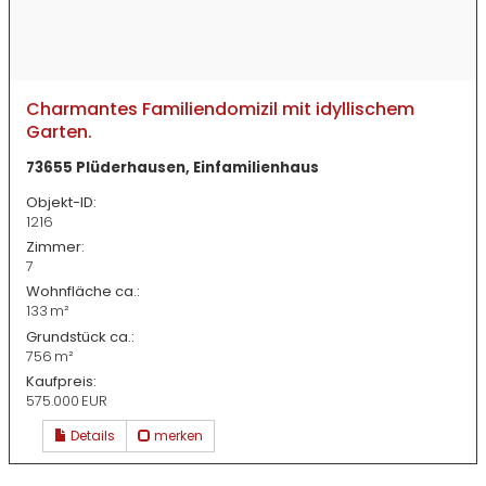
Charmantes Familiendomizil mit idyllischem
Garten.
73655 Plüderhausen, Einfamilienhaus
Objekt-ID:
1216
Zimmer:
7
Wohnfläche ca.:
133 m²
Grund­stück ca.:
756 m²
Kaufpreis:
575.000 EUR
Details
merken